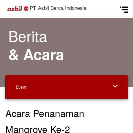
PT. Azbil Berca Indonesia
Skip to content
Berita
& Acara
Event
Acara Penanaman
Mangrove Ke-2