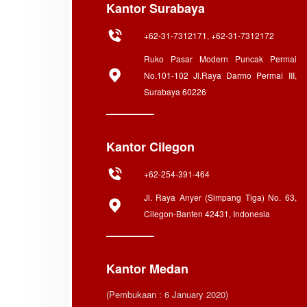
Kantor Surabaya
+62-31-7312171, +62-31-7312172
Ruko Pasar Modern Puncak Permai
No.101-102 Jl.Raya Darmo Permai III,
Surabaya 60226
Kantor Cilegon
+62-254-391-464
Jl. Raya Anyer (Simpang Tiga) No. 63,
Cilegon-Banten 42431, Indonesia
Kantor Medan
(Pembukaan : 6 January 2020)