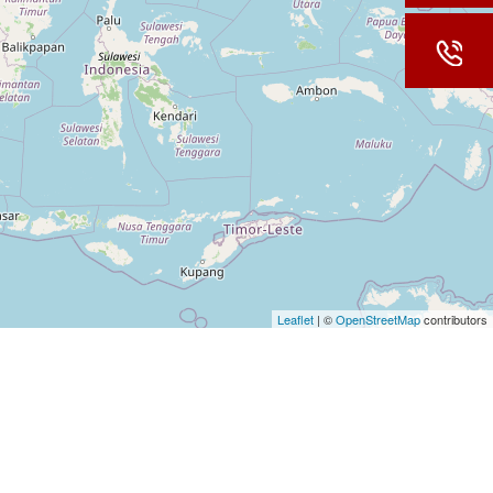
Leaflet
| ©
OpenStreetMap
contributors