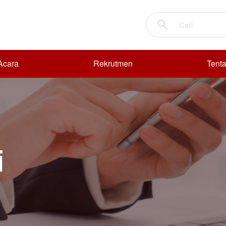
 Acara
Rekrutmen
Tent
i