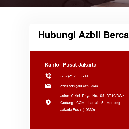
Hubungi Azbil Berca
Kantor Pusat Jakarta
(+62)21 2305538
azbil.adm@id.azbil.com
Jalan Cikini Raya No. 95 RT.10/RW.4
Gedung CCM, Lantai 5 Menteng -
Jakarta Pusat (10330)