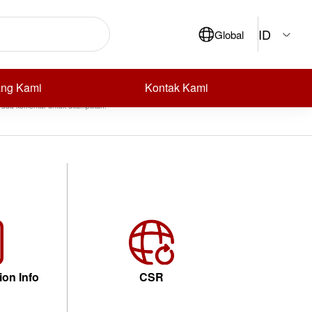
ID
Global
Cari
ecent Posts
ecent Comments
ang Kami
Kontak Kami
 ada komentar untuk ditampilkan.
ion Info
CSR