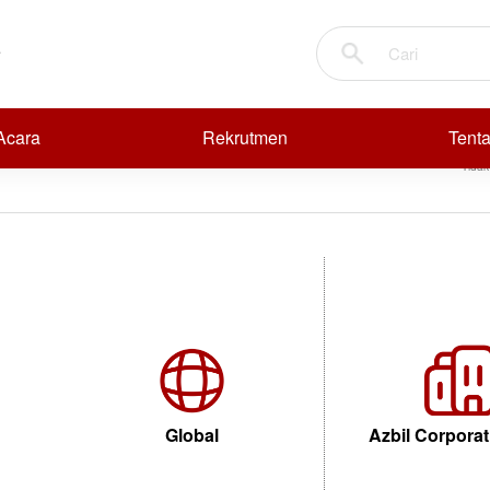
BURNER
Cari
D
R
R
 Acara
Rekrutmen
Tent
nt
Tidak
Global
Azbil Corporat