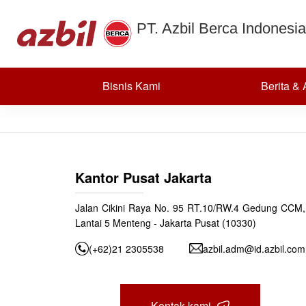
PD MULTI 
Skip to content
PT. Azbil Berca Indonesia
CONTROL I
Bisnis Kami
Berita &
Posted on
September 11, 2024
(September 17, 2024)
by
azbildevelopme
Post navigation
PD BURNER CONTROLLERS ID
Kantor Pusat Jakarta
Jalan Cikini Raya No. 95 RT.10/RW.4 Gedung CCM,
Lantai 5 Menteng - Jakarta Pusat (10330)
(+62)21 2305538
azbil.adm@id.azbil.com
Kontak kami